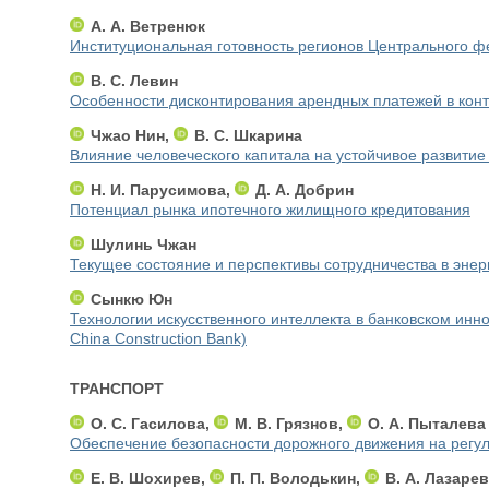
А. А. Ветренюк
Институциональная готовность регионов Центрального ф
В. С. Левин
Особенности дисконтирования арендных платежей в конт
Чжао Нин,
В. С. Шкарина
Влияние человеческого капитала на устойчивое развитие
Н. И. Парусимова,
Д. А. Добрин
Потенциал рынка ипотечного жилищного кредитования
Шулинь Чжан
Текущее состояние и перспективы сотрудничества в эне
Cынкю Юн
Технологии искусственного интеллекта в банковском ин
China Construction Bank)
ТРАНСПОРТ
О. С. Гасилова,
М. В. Грязнов,
О. А. Пыталева
Обеспечение безопасности дорожного движения на регу
Е. В. Шохирев,
П. П. Володькин,
В. А. Лазаре