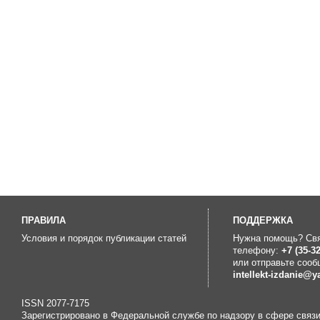
ПРАВИЛА
ПOДДЕРЖКА
Условия и порядок публикации статей
Нужна помощь? Свя
телефону:
+7 (35-32
или отправьте сооб
intellekt-izdanie@y
ISSN 2077-7175
Зарегистрировано в Федеральной службе по надзору в сфере связ