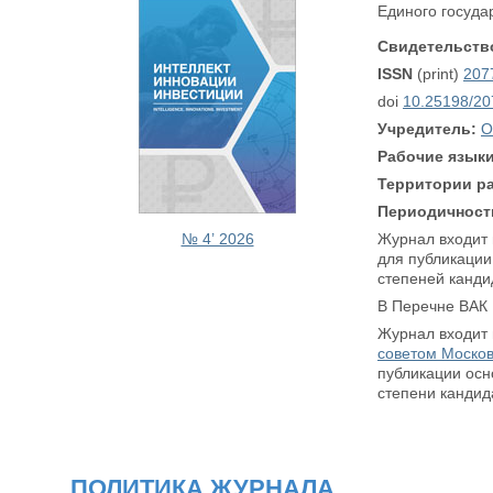
Единого госуда
Свидетельство
ISSN
(print)
207
doi
10.25198/20
Учредитель:
О
Рабочие языки
Территории р
Периодичност
Журнал входит
№ 4’ 2026
для публикации
степеней кандид
В Перечне ВАК
Журнал входит
советом Москов
публикации осн
степени кандид
ПОЛИТИКА ЖУРНАЛА