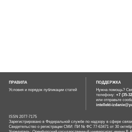
ПРАВИЛА
ПOДДЕРЖКА
Условия и порядок публикации статей
Нужна помощь? Свя
телефону:
+7 (35-32
или отправьте сооб
intellekt-izdanie@y
ISSN 2077-7175
Зарегистрировано в Федеральной службе по надзору в сфере связ
Свидетельство о регистрации СМИ: ПИ № ФС 77-63471 от 30 октября
Учредитель: Оренбургский государственный университет имени В.