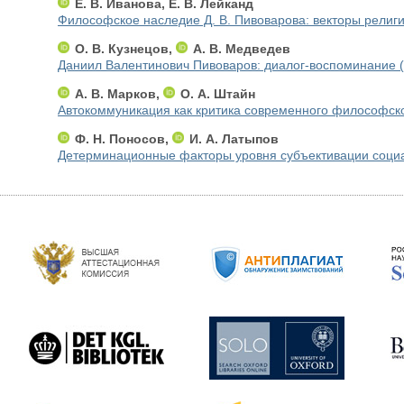
Е. В. Иванова, Е. В. Лейканд
Философское наследие Д. В. Пивоварова: векторы религ
О. В. Кузнецов,
А. В. Медведев
Даниил Валентинович Пивоваров: диалог-воспоминание 
А. В. Марков,
О. А. Штайн
Автокоммуникация как критика современного философск
Ф. Н. Поносов,
И. А. Латыпов
Детерминационные факторы уровня субъективации соци