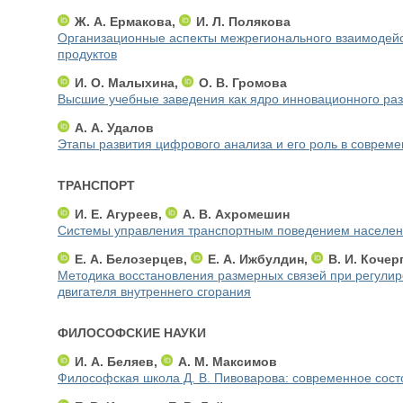
Ж. А. Ермакова,
И. Л. Полякова
Организационные аспекты межрегионального взаимодейс
продуктов
И. О. Малыхина,
О. В. Громова
Высшие учебные заведения как ядро инновационного раз
А. А. Удалов
Этапы развития цифрового анализа и его роль в соврем
ТРАНСПОРТ
И. Е. Агуреев,
А. В. Ахромешин
Системы управления транспортным поведением населени
Е. А. Белозерцев,
Е. А. Ижбулдин,
В. И. Кочер
Методика восстановления размерных связей при регулир
двигателя внутреннего сгорания
ФИЛОСОФСКИЕ НАУКИ
И. А. Беляев,
А. М. Максимов
Философская школа Д. В. Пивоварова: современное сост