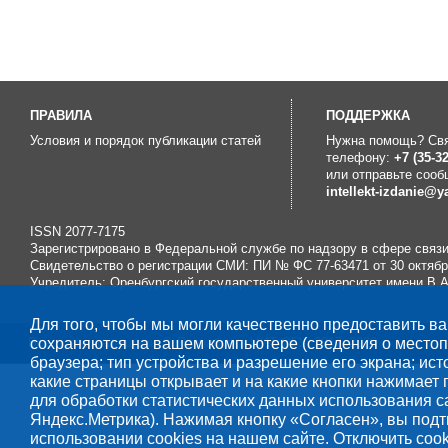
ПРАВИЛА
ПOДДЕРЖКА
Условия и порядок публикации статей
Нужна помощь? Свя
телефону:
+7 (35-32
или отправьте сооб
intellekt-izdanie@y
ISSN 2077-7175
Зарегистрировано в Федеральной службе по надзору в сфере связ
Свидетельство о регистрации СМИ: ПИ № ФС 77-63471 от 30 октября
Учредитель: Оренбургский государственный университет имени В.
Для того, чтобы мы могли качественно предоставить ва
Все права защищены © Разработка
сохраняются на вашем компьютере (сведения о местопо
ЦИТ ОГУ
, 2017–2026
браузера; тип устройства и разрешение его экрана; ист
какие страницы открывает и на какие кнопки нажимает
для обработки статистических данных использования с
Яндекс.Метрика). Нажимая кнопку «Согласен», вы под
использовании cookies на нашем сайте. Отключить cook